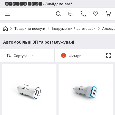
🅳🅰🅼🅸🅰🅽.🆂🅷🅾🅿 - Знайдемо все!
Товари та послуги
Інструменти й автотовари
Аксесу
Автомобільні ЗП та розгалужувачі
Сортування
0
Фільтри