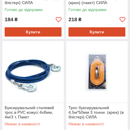
блістері) СИЛА
(крюк) (пакет) СИЛА
Готово до відправки
Готово до відправки
184
218
₴
₴
Купити
Купити
Буксирувальний сталевий
Трос буксирувальний
трос в PVC кожусі 4х8мм,
4,5м*50мм 3 тонни. (крюк) (в
4м/3 т, Пакет
блістері) СИЛА
Немає в наявності
Немає в наявності