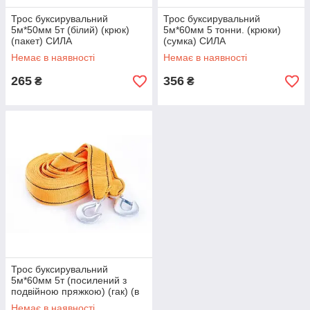
Трос буксирувальний
Трос буксирувальний
5м*50мм 5т (білий) (крюк)
5м*60мм 5 тонни. (крюки)
(пакет) СИЛА
(сумка) СИЛА
Немає в наявності
Немає в наявності
265
356
₴
₴
Трос буксирувальний
5м*60мм 5т (посилений з
подвійною пряжкою) (гак) (в
блістері) СИЛА
Немає в наявності