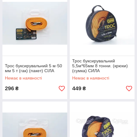
Трос буксирувальний
Трос буксирувальний 5 м·50
5,5м*65мм 8 тонни. (крюки)
мм 5 т (гак) (пакет) СІЛА
(сумка) СИЛА
Немає в наявності
Немає в наявності
296
449
₴
₴