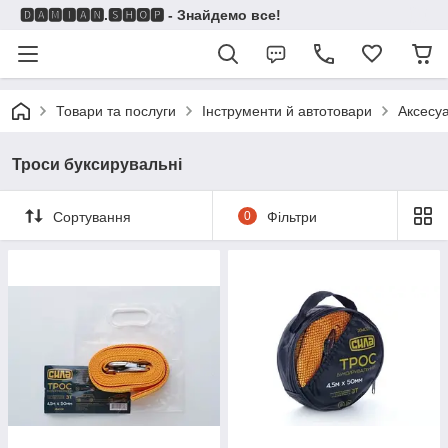
🅳🅰🅼🅸🅰🅽.🆂🅷🅾🅿 - Знайдемо все!
Товари та послуги
Інструменти й автотовари
Аксесу
Троси буксирувальні
Сортування
0
Фільтри