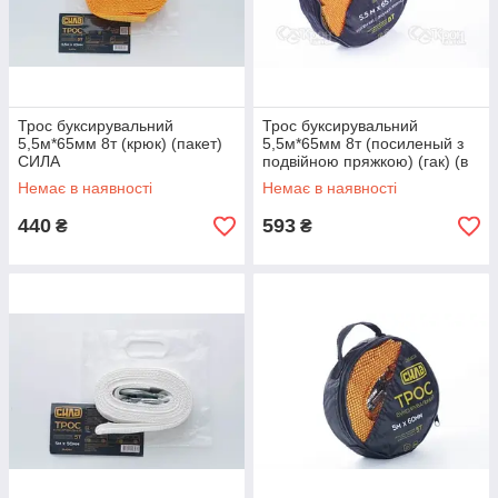
Трос буксирувальний
Трос буксирувальний
5,5м*65мм 8т (крюк) (пакет)
5,5м*65мм 8т (посиленый з
СИЛА
подвійною пряжкою) (гак) (в
блістері) СИЛА
Немає в наявності
Немає в наявності
440
593
₴
₴