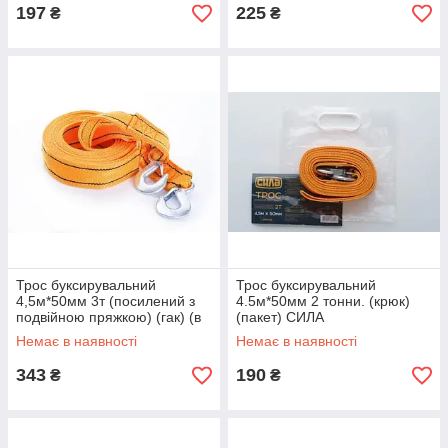
197
225
₴
₴
Трос буксирувальний
Трос буксирувальний
4,5м*50мм 3т (посилений з
4.5м*50мм 2 тонни. (крюк)
подвійною пряжкою) (гак) (в
(пакет) СИЛА
блістері) СИЛА
Немає в наявності
Немає в наявності
343
190
₴
₴