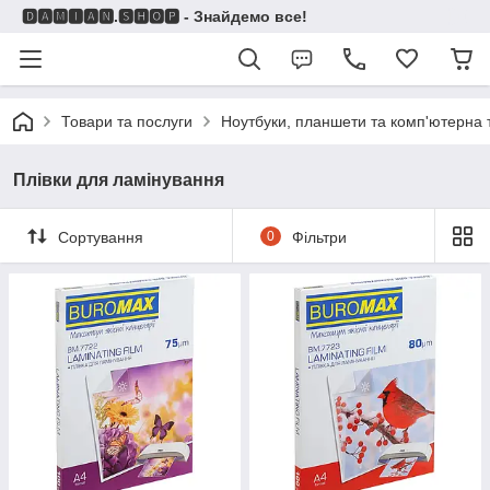
🅳🅰🅼🅸🅰🅽.🆂🅷🅾🅿 - Знайдемо все!
Товари та послуги
Ноутбуки, планшети та комп'ютерна 
Плівки для ламінування
Сортування
0
Фільтри