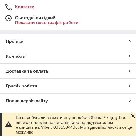
Контакти
Сьогодні вихідний
Показати весь графік роботи
Про нас
Контакти
Доставка та оплата
Графік роботи
Повна версія сайту
Сайт створено на маркетплейсі
Prom.ua
Ви спробували зв'язатися у неробочий час. Якщо у Вас
виникло термінове питання або не додзвонилися -
напишіть на Viber: 0955334496. Ми відповімо наскільки це
Політика конфіденційності
можливо.