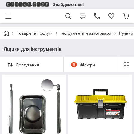
🅳🅰🅼🅸🅰🅽.🆂🅷🅾🅿 - Знайдемо все!
Товари та послуги
Інструменти й автотовари
Ручний
Ящики для інструментів
Сортування
0
Фільтри