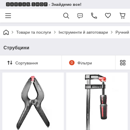
🅳🅰🅼🅸🅰🅽.🆂🅷🅾🅿 - Знайдемо все!
Товари та послуги
Інструменти й автотовари
Ручний
Струбцини
Сортування
0
Фільтри