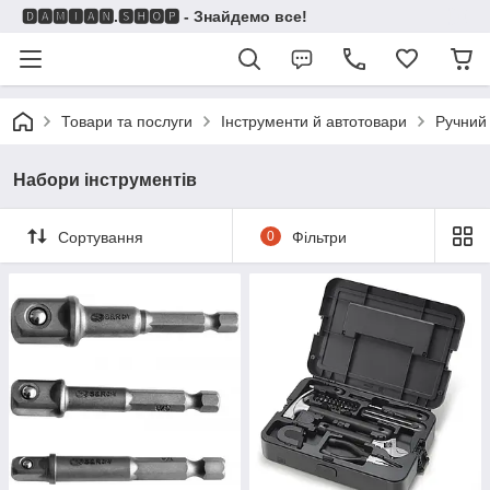
🅳🅰🅼🅸🅰🅽.🆂🅷🅾🅿 - Знайдемо все!
Товари та послуги
Інструменти й автотовари
Ручний
Набори інструментів
Сортування
0
Фільтри