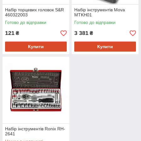
Набір торцевих головок S&R
Набір інструментів Mova
460322003
MTKH01
Готово до відправки
Готово до відправки
121
3 381
₴
₴
Купити
Купити
Набiр інструментів Ronix RH-
2641