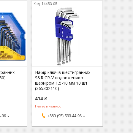
14453-05
гранних
Набір ключів шестигранних
30)
S&R CR-V подовжених з
шарніром 1,5-10 мм 10 шт
(365302110)
414 ₴
Немає в наявності
4-96
+380 (95) 533-44-96