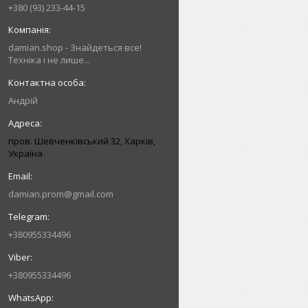
+380 (93) 233-44-15
damian.shop - Знайдеться все!
Техніка і не лише...
Андрій
пров. Шевченківський 32, Харків,
Україна
damian.prom@gmail.com
+380955334496
+380955334496