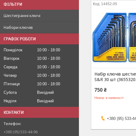
ФІЛЬТРИ
14452-05
Шестигранні ключі
Набори ключів
ГРАФІК РОБОТИ
Понеділок
10:00
18:00
Вівторок
10:00
18:00
Середа
10:00
18:00
Набір ключів шести
Четвер
10:00
18:00
S&R 30 шт (3655320
Пʼятниця
10:00
18:00
750 ₴
Субота
Вихідний
Немає в наявності
Неділя
Вихідний
КОНТАКТИ
+380 (95) 533-4
+380 (95) 533-44-96