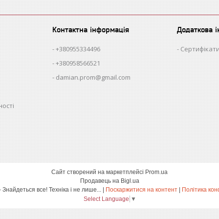
Контактна інформація
Додаткова 
+380955334496
Сертифікати
+380958566521
damian.prom@gmail.com
ності
Сайт створений на маркетплейсі
Prom.ua
Продавець на Bigl.ua
damian.shop - Знайдеться все! Техніка і не лише... |
Поскаржитися на контент
|
Політика кон
Select Language
▼