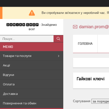
Ви спробували зв'язатися у неробочий час. Я
🅳🅰🅼🅸🅰🅽.🆂🅷🅾🅿 - Знайдемо
damian.prom@
все!
ГОЛОВНА
Товари та послуги
Акції
Відгуки
Гайкові ключі
Оплата
Доставка
Повернення та обмін