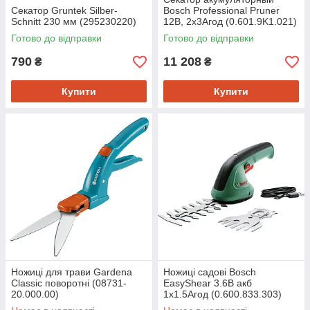
Секатор Gruntek Silber-
Bosch Professional Pruner
Schnitt 230 мм (295230220)
12В, 2х3Агод (0.601.9K1.021)
Готово до відправки
Готово до відправки
790
11 208
₴
₴
Купити
Купити
Ножиці для трави Gardena
Ножиці садові Bosch
Classic поворотні (08731-
EasyShear 3.6В акб
20.000.00)
1х1.5Агод (0.600.833.303)