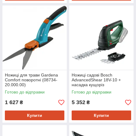
Ножиці для трави Gardena
Ножиці садові Bosch
Comfort поворотні (08734-
AdvancedShear 18V-10 +
20.000.00)
насадка кущоріз
(0.600.857.001)
Готово до відправки
Готово до відправки
1 627
5 352
₴
₴
Купити
Купити