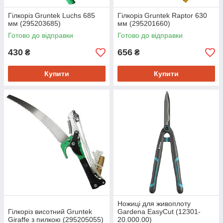
Гілкоріз Gruntek Luchs 685
Гілкоріз Gruntek Raptor 630
мм (295203685)
мм (295201660)
Готово до відправки
Готово до відправки
430
656
₴
₴
Купити
Купити
Ножиці для живоплоту
Гілкоріз висотний Gruntek
Gardena EasyCut (12301-
Giraffe з пилкою (295205055)
20.000.00)