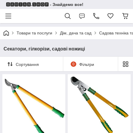
🅳🅰🅼🅸🅰🅽.🆂🅷🅾🅿 - Знайдемо все!
Товари та послуги
Дім, дача та сад
Садова техніка т
Секатори, гілкорізи, садові ножиці
Сортування
0
Фільтри