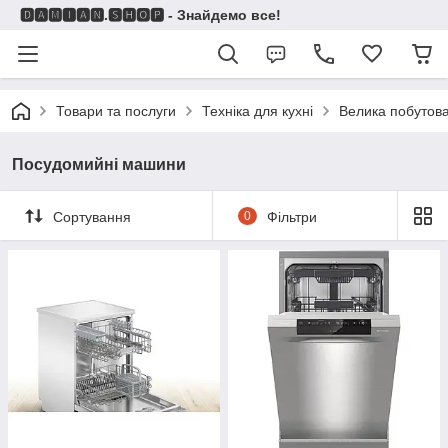
🅳🅰🅼🅸🅰🅽.🆂🅷🅾🅿 - Знайдемо все!
Товари та послуги
Техніка для кухні
Велика побутова
Посудомийні машини
Сортування
0
Фільтри