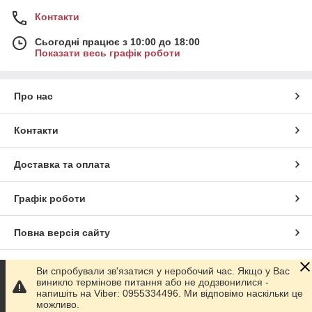
Контакти
Сьогодні працює з 10:00 до 18:00
Показати весь графік роботи
Про нас
Контакти
Доставка та оплата
Графік роботи
Повна версія сайту
Сайт створено на маркетплейсі
Prom.ua
Ви спробували зв'язатися у неробочий час. Якщо у Вас
виникло термінове питання або не додзвонилися -
напишіть на Viber: 0955334496. Ми відповімо наскільки це
Політика конфіденційності
можливо.