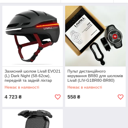
Захисний шолом Livall EVO21
Пульт дистанційного
(L) Dark Night (58-62см),
керування BR80 для шоломів
передній та задній ліхтар
Livall (LIV-G1BR80-BR80)
поворотів та стопів, додаток,
Немає в наявності
Немає в наявності
Bluetooth, пульт
4 723
558
₴
₴