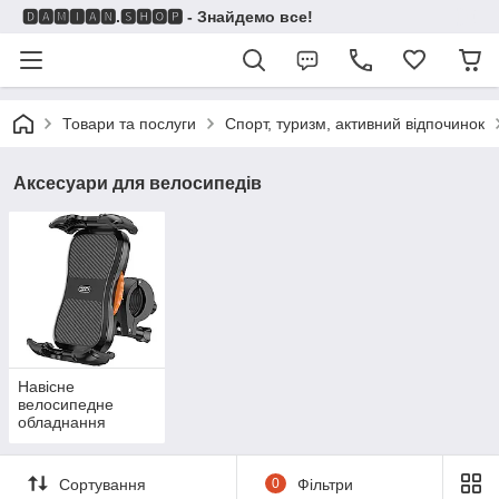
🅳🅰🅼🅸🅰🅽.🆂🅷🅾🅿 - Знайдемо все!
Товари та послуги
Спорт, туризм, активний відпочинок
Аксесуари для велосипедів
Навісне
велосипедне
обладнання
Сортування
0
Фільтри