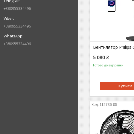
+380955334496
+380955334496
+380955334496
Вентилятор Philips
5 080 ₴
Готово до відправки
Купити
112736-05