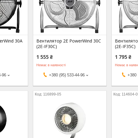
erWind 30A
Вентилятор 2E PowerWind 30C
Вентилято
(2E-IF30C)
(2E-IF35C)
1 555 ₴
1 795 ₴
Немає в наявності
Немає в наявн
4-96
+380 (95) 533-44-96
+380 
116899-05
114604-0