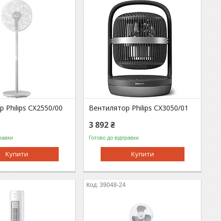
 Philips CX2550/00
Вентилятор Philips CX3050/01
3 892 ₴
равки
Готово до відправки
Купити
Купити
5
39048-24