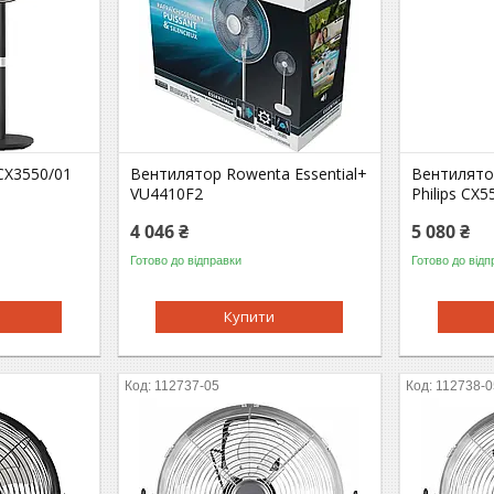
 CX3550/01
Вентилятор Rowenta Essential+
Вентилято
VU4410F2
Philips CX5
4 046 ₴
5 080 ₴
Готово до відправки
Готово до відп
Купити
112737-05
112738-0