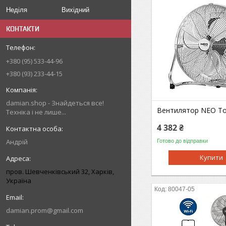
Неділя
Вихідний
КОНТАКТИ
+380 (95) 533-44-96
+380 (93) 233-44-15
damian.shop - Знайдеться все!
Вентилятор NEO Too
Техніка і не лише...
4 382 ₴
Андрій
Готово до відправки
Купити
пров. Шевченківський 32, Харків,
Україна
80047-05
damian.prom@gmail.com