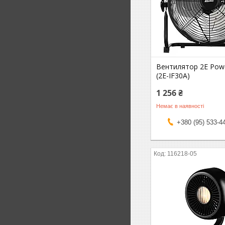
Вентилятор 2E Pow
(2E-IF30A)
1 256 ₴
Немає в наявності
+380 (95) 533-4
116218-05