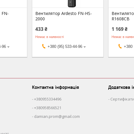
 FN-
Вентилятор Ardesto FN-HS-
Вентилято
2000
R1608CB
433 ₴
1 169 ₴
Немає в наявності
Немає в наявн
4-96
+380 (95) 533-44-96
+380 
Контактна інформація
Додаткова 
+380955334496
Сертифікати
+380958566521
damian.prom@gmail.com
ності