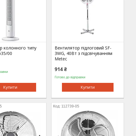
р колонного типу
Вентилятор підлоговий SF-
535/00
3WG, 40Вт з підсвічуванням
Metec
914 ₴
равки
Готово до відправки
Купити
Купити
5
112739-05