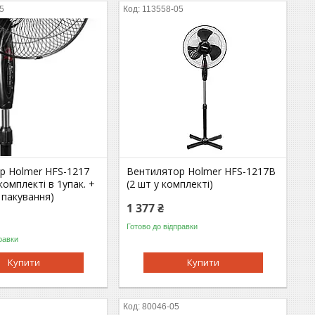
5
113558-05
р Holmer HFS-1217
Вентилятор Holmer HFS-1217B
комплекті в 1упак. +
(2 шт у комплекті)
 пакування)
1 377 ₴
Готово до відправки
равки
Купити
Купити
5
80046-05