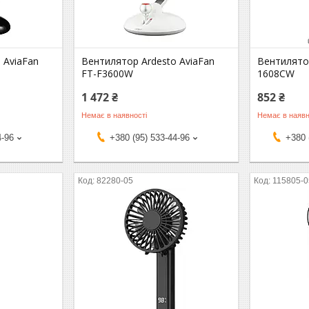
 AviaFan
Вентилятор Ardesto AviaFan
Вентилято
FT-F3600W
1608CW
1 472 ₴
852 ₴
Немає в наявності
Немає в наявн
4-96
+380 (95) 533-44-96
+380 
82280-05
115805-0