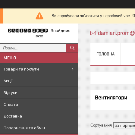
Ви спробували зв'язатися у неробочий час. Я
🅳🅰🅼🅸🅰🅽.🆂🅷🅾🅿 - Знайдемо
damian.prom@
все!
ГОЛОВНА
Товари та послуги
Акції
Відгуки
Вентилятори
Оплата
Доставка
Повернення та обмін