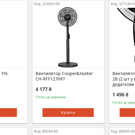
114603-05
117140-0
 FN-
Вентилятор Cooper&Hunter
Вентилято
CH-RFF1270RT
2B (2 шт у 
додаткове
4 177 ₴
1 496 ₴
Готово до відправки
Готово до відп
Купити
80044-05
80045-0