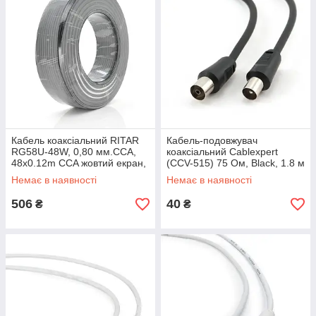
Кабель коаксіальний RITAR
Кабель-подовжувач
RG58U-48W, 0,80 мм.CCA,
коаксіальний Cablexpert
48x0.12m CCA жовтий екран,
(CCV-515) 75 Ом, Black, 1.8 м
50 Ом, FPE, оболонка 5мм
Немає в наявності
Немає в наявності
чорна PVC, бухта 100м Q10
506
40
₴
₴