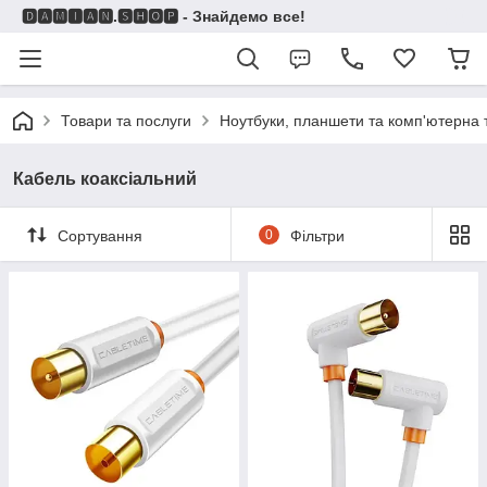
🅳🅰🅼🅸🅰🅽.🆂🅷🅾🅿 - Знайдемо все!
Товари та послуги
Ноутбуки, планшети та комп'ютерна 
Кабель коаксіальний
Сортування
0
Фільтри