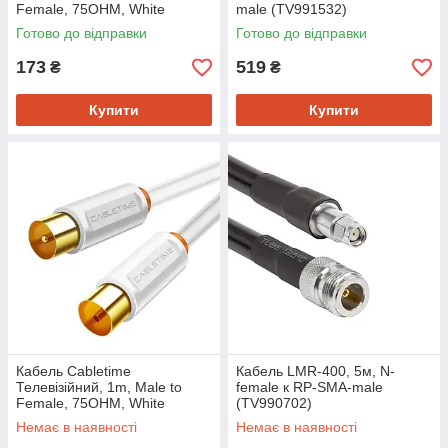
Female, 75OHM, White
male (TV991532)
(CF33N)
Готово до відправки
Готово до відправки
173
519
₴
₴
Купити
Купити
Кабель Cabletime
Кабель LMR-400, 5м, N-
Телевізійний, 1m, Male to
female к RP-SMA-male
Female, 75OHM, White
(TV990702)
(CF33H)
Немає в наявності
Немає в наявності