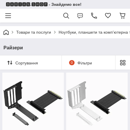
🅳🅰🅼🅸🅰🅽.🆂🅷🅾🅿 - Знайдемо все!
Товари та послуги
Ноутбуки, планшети та комп'ютерна 
Райзери
Сортування
0
Фільтри