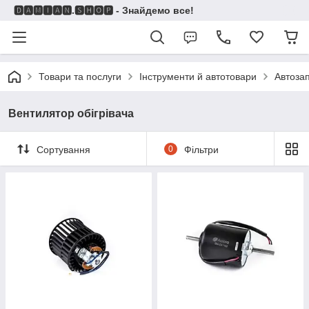
🅳🅰🅼🅸🅰🅽.🆂🅷🅾🅿 - Знайдемо все!
Товари та послуги
Інструменти й автотовари
Автоза
Вентилятор обігрівача
Сортування
0
Фільтри