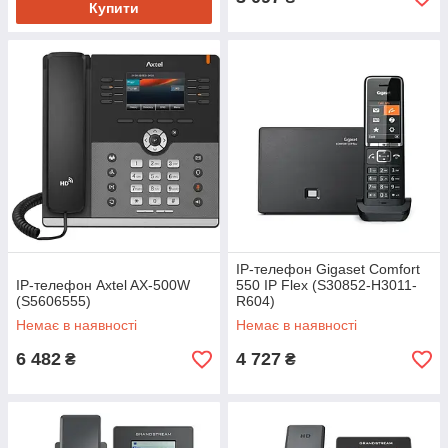
Купити
IP-телефон Gigaset Comfort
IP-телефон Axtel AX-500W
550 IP Flex (S30852-H3011-
(S5606555)
R604)
Немає в наявності
Немає в наявності
6 482
4 727
₴
₴