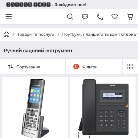
🅳🅰🅼🅸🅰🅽.🆂🅷🅾🅿 - Знайдемо все!
Товари та послуги
Ноутбуки, планшети та комп'ютерна 
Ручний садовий інструмент
Сортування
0
Фільтри