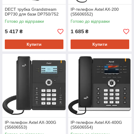
DECT трубка Grandstream
IP-телефон Axtel AX-200
DP730 для бази DP750/752
(S5606552)
Готово до відправки
Готово до відправки
5 417
1 685
₴
₴
Купити
Купити
IP-телефон Axtel AX-300G
IP-телефон Axtel AX-400G
(S5606553)
(S5606554)