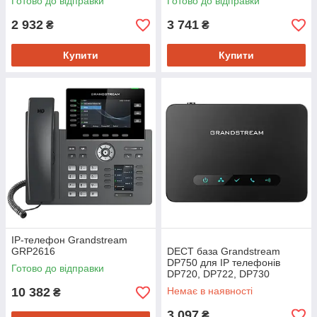
Готово до відправки
Готово до відправки
2 932
3 741
₴
₴
Купити
Купити
IP-телефон Grandstream
GRP2616
DECT база Grandstream
DP750 для IP телефонів
Готово до відправки
DP720, DP722, DP730
10 382
Немає в наявності
₴
3 097
₴