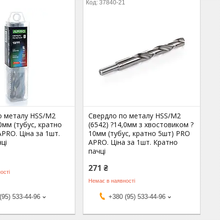
1
37840-21
о металу HSS/M2
Свердло по металу HSS/M2
,0мм (тубус, кратно
(6542) ?14,0мм з хвостовиком ?
PRO. Ціна за 1шт.
10мм (тубус, кратно 5шт) PRO
ці
APRO. Ціна за 1шт. Кратно
пачці
271 ₴
ості
Немає в наявності
(95) 533-44-96
+380 (95) 533-44-96