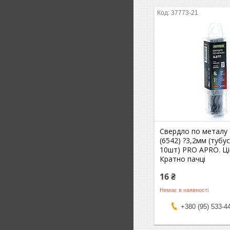
37773-21
Свердло по металу
(6542) ?3,2мм (тубу
10шт) PRO APRO. Ці
Кратно пачці
16 ₴
Немає в наявності
+380 (95) 533-4