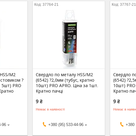
37764-21
37767-2
 HSS/M2
Свердло по металу HSS/M2
Свердло п
остовиком ?
(6542) ?2,0мм (тубус, кратно
(6542) ?2,
о 5шт) PRO
10шт) PRO APRO. Ціна за 1шт.
10шт) PRO 
 Кратно
Кратно пачці
Кратно пач
9 ₴
9 ₴
Немає в наявності
Немає в наявн
4-96
+380 (95) 533-44-96
+380 