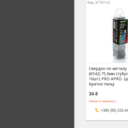
37797-21
Свердло по металу
(6542) ?5,0мм (тубу
10шт) PRO APRO. Ці
Кратно пачці
34 ₴
Немає в наявності
+380 (95) 533-4