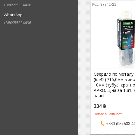
+380955334496
37841-21
+380955334496
Свердло по металу
(6542) ?16,0мм з хв
10мм (тубус, кратн
APRO. Ціна за 1шт.
пачці
334 ₴
Немає в наявності
+380 (95) 533-4