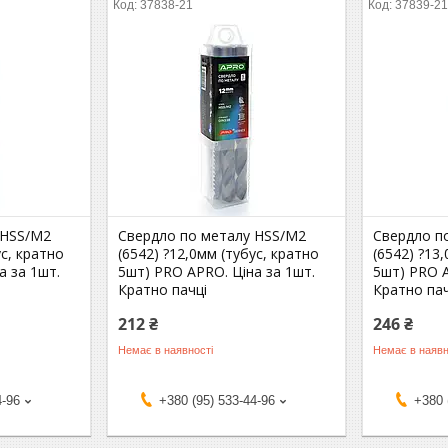
37838-21
37839-2
 HSS/M2
Свердло по металу HSS/M2
Свердло п
ус, кратно
(6542) ?12,0мм (тубус, кратно
(6542) ?13
а за 1шт.
5шт) PRO APRO. Ціна за 1шт.
5шт) PRO A
Кратно пачці
Кратно пач
212 ₴
246 ₴
Немає в наявності
Немає в наявн
4-96
+380 (95) 533-44-96
+380 