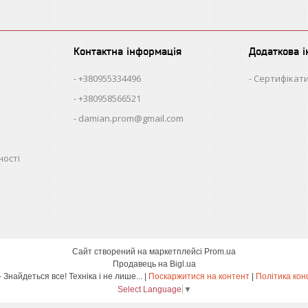
Контактна інформація
Додаткова 
+380955334496
Сертифікати
+380958566521
damian.prom@gmail.com
ності
Сайт створений на маркетплейсі
Prom.ua
Продавець на Bigl.ua
damian.shop - Знайдеться все! Техніка і не лише... |
Поскаржитися на контент
|
Політика кон
Select Language
▼