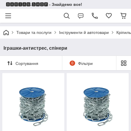
🅳🅰🅼🅸🅰🅽.🆂🅷🅾🅿 - Знайдемо все!
Товари та послуги
Інструменти й автотовари
Кріпиль
Іграшки-антистрес, спінери
Сортування
0
Фільтри