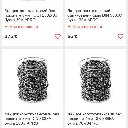
Ланцюг довголанковий без
Ланцюг довголанковий
покриття 8мм ГОСТ1592-90
оцинкований 5мм DIN 5685C
бухта 20м APRO
бухта 32м APRO
Немає в наявності
Немає в наявності
275
56
₴
₴
Ланцюг коротколанковий без
Ланцюг коротколанковий без
покриття 3мм DIN 5685А
покриття 4мм DIN 5685А
бухта 100м APRO
бухта 70м APRO