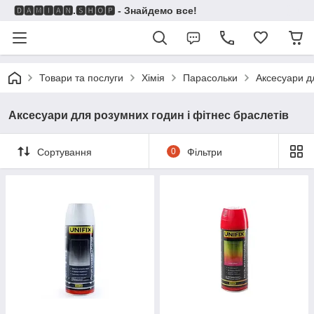
🅳🅰🅼🅸🅰🅽.🆂🅷🅾🅿 - Знайдемо все!
Товари та послуги
Хімія
Парасольки
Аксесуари дл
Аксесуари для розумних годин і фітнес браслетів
Сортування
0
Фільтри