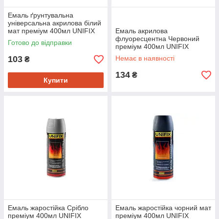
Емаль ґрунтувальна
універсальна акрилова білий
мат преміум 400мл UNIFIX
Емаль акрилова
флуоресцентна Червоний
Готово до відправки
преміум 400мл UNIFIX
103
Немає в наявності
₴
134
₴
Купити
Емаль жаростійка Срібло
Емаль жаростійка чорний мат
преміум 400мл UNIFIX
преміум 400мл UNIFIX