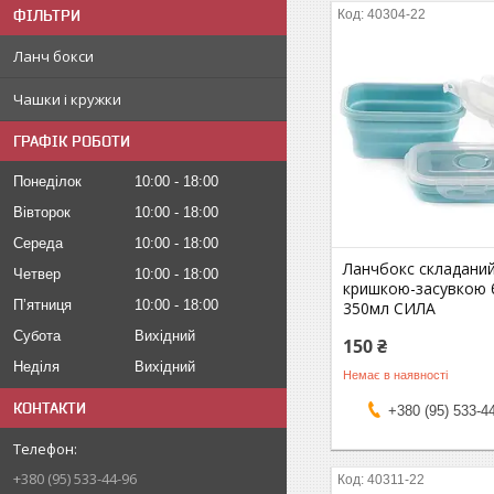
ФІЛЬТРИ
40304-22
Ланч бокси
Чашки і кружки
ГРАФІК РОБОТИ
Понеділок
10:00
18:00
Вівторок
10:00
18:00
Середа
10:00
18:00
Ланчбокс складаний
Четвер
10:00
18:00
кришкою-засувкою 
Пʼятниця
10:00
18:00
350мл СИЛА
Субота
Вихідний
150 ₴
Неділя
Вихідний
Немає в наявності
КОНТАКТИ
+380 (95) 533-4
+380 (95) 533-44-96
40311-22