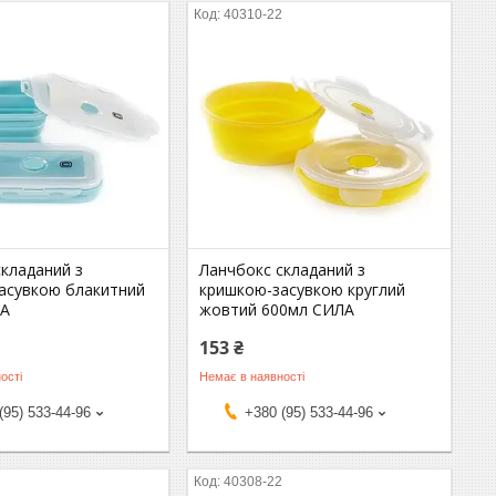
2
40310-22
складаний з
Ланчбокс складаний з
асувкою блакитний
кришкою-засувкою круглий
ЛА
жовтий 600мл СИЛА
153 ₴
ості
Немає в наявності
(95) 533-44-96
+380 (95) 533-44-96
2
40308-22