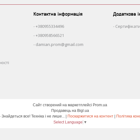
Контактна інформація
Додаткова 
+380955334496
Сертифікати
+380958566521
damian.prom@gmail.com
ності
Сайт створений на маркетплейсі
Prom.ua
Продавець на Bigl.ua
damian.shop - Знайдеться все! Техніка і не лише... |
Поскаржитися на контент
|
Політика кон
Select Language
▼