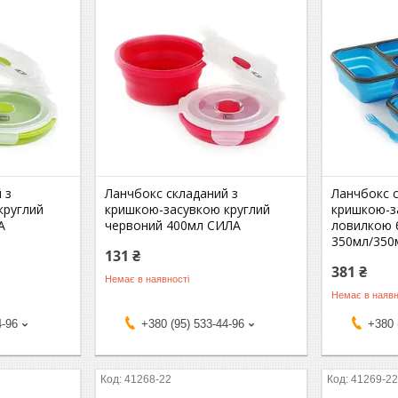
 з
Ланчбокс складаний з
Ланчбокс 
круглий
кришкою-засувкою круглий
кришкою-з
А
червоний 400мл СИЛА
ловилкою 
350мл/350
131 ₴
381 ₴
Немає в наявності
Немає в наявн
4-96
+380 (95) 533-44-96
+380 
41268-22
41269-2