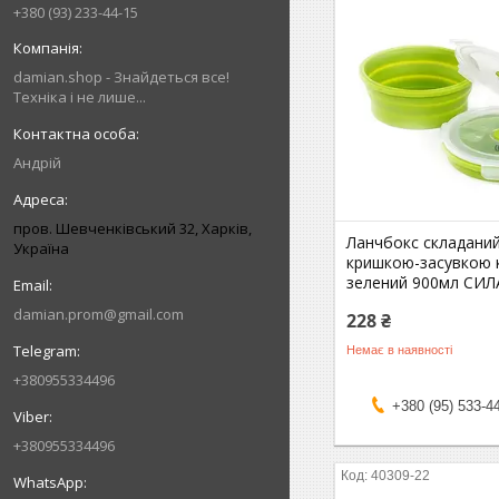
+380 (93) 233-44-15
damian.shop - Знайдеться все!
Техніка і не лише...
Андрій
пров. Шевченківський 32, Харків,
Ланчбокс складаний
Україна
кришкою-засувкою 
зелений 900мл СИЛ
damian.prom@gmail.com
228 ₴
Немає в наявності
+380955334496
+380 (95) 533-4
+380955334496
40309-22