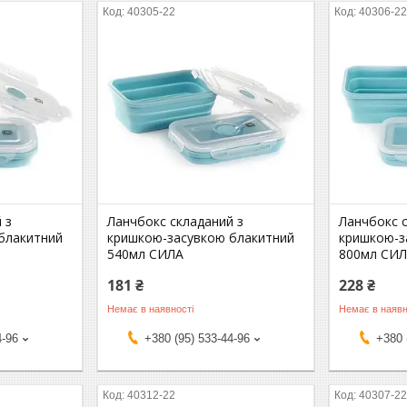
40305-22
40306-2
 з
Ланчбокс складаний з
Ланчбокс 
блакитний
кришкою-засувкою блакитний
кришкою-з
540мл СИЛА
800мл СИ
181 ₴
228 ₴
Немає в наявності
Немає в наявн
4-96
+380 (95) 533-44-96
+380 
40312-22
40307-2