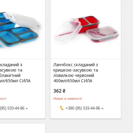
складаний з
Ланчбокс складаний з
асувкою та
кришкою-засувкою та
блакитний
ловилкою червоний
мл/650мл СИЛА
400мл/650мл СИЛА
362 ₴
ості
Немає в наявності
(95) 533-44-96
+380 (95) 533-44-96
2