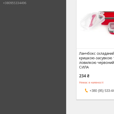
+380955334496
Ланчбокс складаний
кришкою-засувкою 
ловилкою червоний
СИЛА
234 ₴
Немає в наявності
+380 (95) 533-4