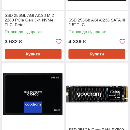
SSD 256Gb AGI AI198 M.2
2280 PCIe Gen 3x4 NVMe
SSD 256Gb AGI AI238 SATA III
TLC, Retail
2.5" TLC
Готово до відправки
Готово до відправки
3 632
4 339
₴
₴
Купити
Купити
SSD 256Gb GoodRAM PX500