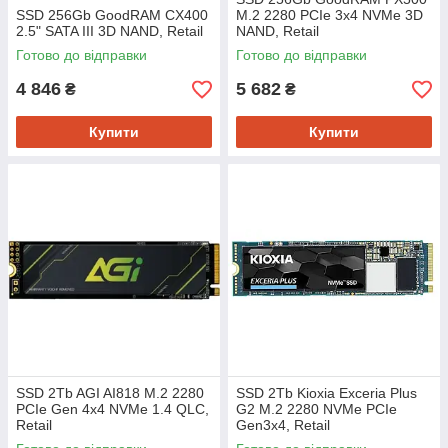
SSD 256Gb GoodRAM CX400
M.2 2280 PCIe 3x4 NVMe 3D
2.5" SATA III 3D NAND, Retail
NAND, Retail
Готово до відправки
Готово до відправки
4 846
5 682
₴
₴
Купити
Купити
SSD 2Tb AGI AI818 M.2 2280
SSD 2Tb Kioxia Exceria Plus
PCIe Gen 4x4 NVMe 1.4 QLC,
G2 M.2 2280 NVMe PCIe
Retail
Gen3x4, Retail