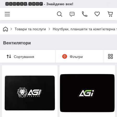
🅳🅰🅼🅸🅰🅽.🆂🅷🅾🅿 - Знайдемо все!
Товари та послуги
Ноутбуки, планшети та комп'ютерна 
Вентилятори
Сортування
0
Фільтри