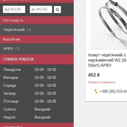
Тип хомута
Черв'ячний
1
Виробник
APRO
1
Хомут черв'ячний з
ГРАФІК РОБОТИ
нержавіючий W2 20
50шт) APRO
Понеділок
10:00
18:00
452 ₴
Вівторок
10:00
18:00
Немає в наявності
Середа
10:00
18:00
+380 (95) 533-4
Четвер
10:00
18:00
Пʼятниця
10:00
18:00
Субота
Вихідний
Неділя
Вихідний