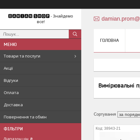
🅳🅰🅼🅸🅰🅽.🆂🅷🅾🅿 - Знайдемо
damian.prom@
все!
ГОЛОВНА
Товари та послуги
Акції
Відгуки
Вимірювальні 
Оплата
Доставка
Повернення та обмін
ФІЛЬТРИ
38943-21
Діапазон цін, ₴