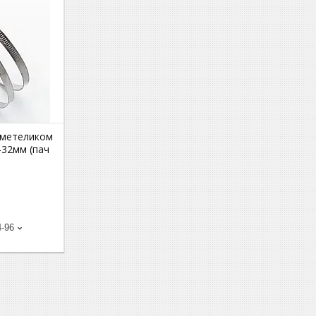
 метеликом
-32мм (пач
4-96