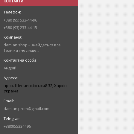
КОНТАКТИ
+380 (95) 533-44-96
+380 (93) 233-44-15
damian.shop - Знайдеться все!
Техніка і не лише...
Андрій
пров. Шевченківський 32, Харків,
Україна
damian.prom@gmail.com
+380955334496