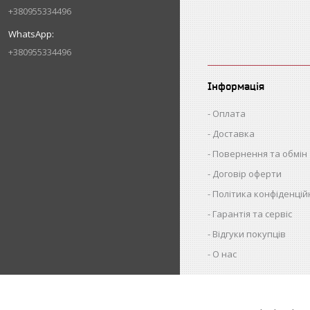
+380955334496
+380955334496
Інформація
Оплата
Доставка
Повернення та обмін
Договір оферти
Політика конфіденцій
Гарантія та сервіс
Відгуки покупців
О нас