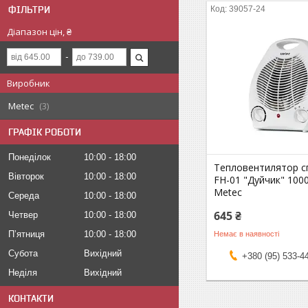
ФІЛЬТРИ
39057-24
Діапазон цін, ₴
Виробник
Metec
3
ГРАФІК РОБОТИ
Понеділок
10:00
18:00
Тепловентилятор с
Вівторок
10:00
18:00
FH-01 "Дуйчик" 100
Metec
Середа
10:00
18:00
645 ₴
Четвер
10:00
18:00
Пʼятниця
10:00
18:00
Немає в наявності
Субота
Вихідний
+380 (95) 533-4
Неділя
Вихідний
КОНТАКТИ