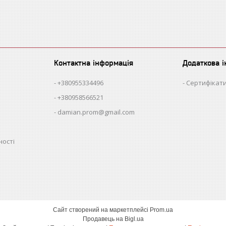
Контактна інформація
Додаткова 
+380955334496
Сертифікати
+380958566521
damian.prom@gmail.com
ності
Сайт створений на маркетплейсі
Prom.ua
Продавець на Bigl.ua