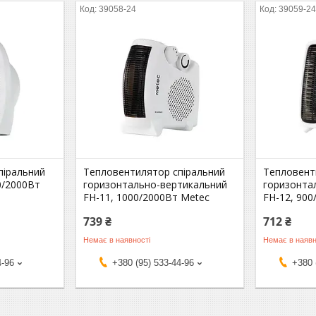
39058-24
39059-2
піральний
Тепловентилятор спіральний
Тепловент
0/2000Вт
горизонтально-вертикальний
горизонта
FH-11, 1000/2000Вт Metec
FH-12, 900
739 ₴
712 ₴
Немає в наявності
Немає в наявн
4-96
+380 (95) 533-44-96
+380 