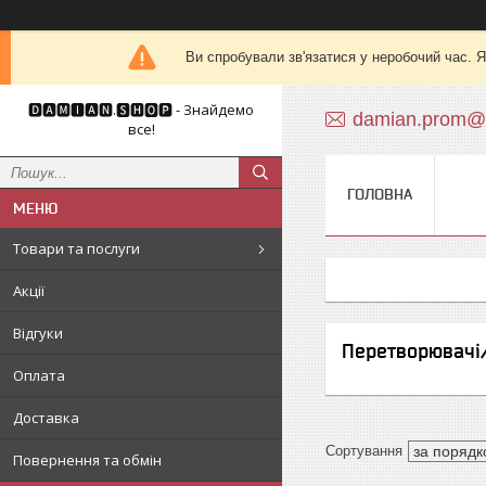
Ви спробували зв'язатися у неробочий час. Я
🅳🅰🅼🅸🅰🅽.🆂🅷🅾🅿 - Знайдемо
damian.prom@
все!
ГОЛОВНА
Товари та послуги
Акції
Відгуки
Перетворювачі
Оплата
Доставка
Повернення та обмін