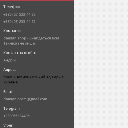
+380 (95) 533-44-96
+380 (93) 233-44-15
damian.shop - Знайдеться все!
Техніка і не лише...
Андрій
пров. Шевченківський 32, Харків,
Україна
damian.prom@gmail.com
+380955334496