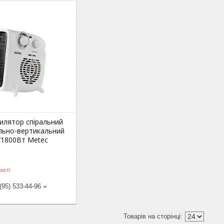
4
илятор спіральний
льно-вертикальний
/1800Вт Metec
ості
(95) 533-44-96