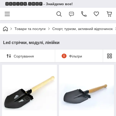
🅳🅰🅼🅸🅰🅽.🆂🅷🅾🅿 - Знайдемо все!
Товари та послуги
Спорт, туризм, активний відпочинок
Led стрічки, модулі, лінійки
Сортування
0
Фільтри