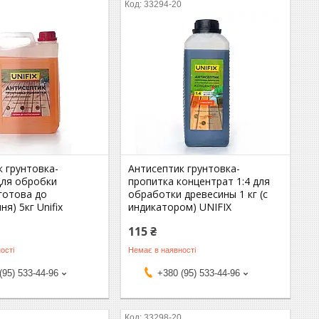
0
33294-20
к грунтовка-
Антисептик грунтовка-
для обробки
пропитка концентрат 1:4 для
готова до
обработки древесины 1 кг (с
ня) 5кг Unifix
индикатором) UNIFIX
115 ₴
ості
Немає в наявності
(95) 533-44-96
+380 (95) 533-44-96
0
33298-20