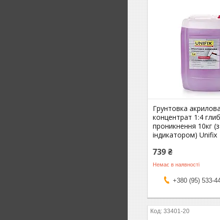
Грунтовка акрилов
концентрат 1:4 гли
проникнення 10кг (з
індикатором) Unifix
739 ₴
Немає в наявності
+380 (95) 533-4
33401-20