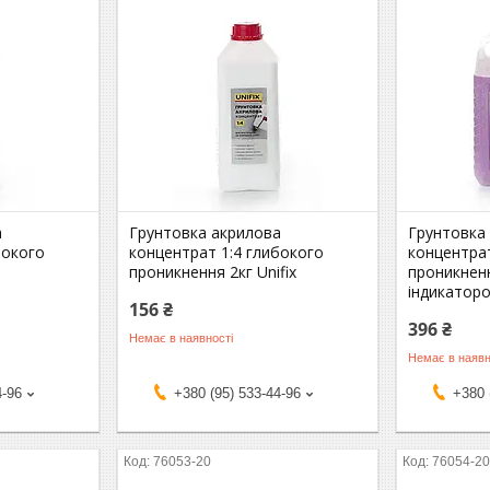
а
Грунтовка акрилова
Грунтовка
бокого
концентрат 1:4 глибокого
концентрат
проникнення 2кг Unifix
проникненн
індикаторо
156 ₴
396 ₴
Немає в наявності
Немає в наявн
4-96
+380 (95) 533-44-96
+380 
76053-20
76054-2