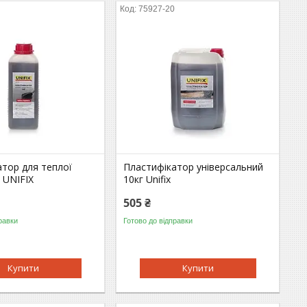
0
75927-20
атор для теплої
Пластифікатор універсальний
г UNIFIX
10кг Unifix
505 ₴
равки
Готово до відправки
Купити
Купити