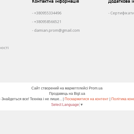
Контактна інформація
Додаткова 
+380955334496
Сертифікати
+380958566521
damian.prom@gmail.com
ності
Сайт створений на маркетплейсі
Prom.ua
Продавець на Bigl.ua
damian.shop - Знайдеться все! Техніка і не лише... |
Поскаржитися на контент
|
Політика кон
Select Language
▼