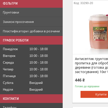
ФІЛЬТРИ
33290-20
Ґрунтовки
Захисні просочення
Пластифікатори і добавки в розчини
ГРАФІК РОБОТИ
Понеділок
10:00
18:00
Вівторок
10:00
18:00
Антисептик грунтов
Середа
10:00
18:00
пропитка для обро
деревини (готова д
Четвер
10:00
18:00
застосування) 10кг U
Пʼятниця
10:00
18:00
446 ₴
Субота
Вихідний
Готово до відправки
Неділя
Вихідний
Купити
КОНТАКТИ