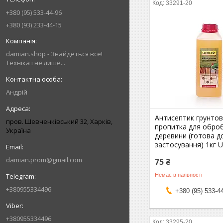
33291-20
+380 (95) 533-44-96
+380 (93) 233-44-15
damian.shop - Знайдеться все!
Техніка і не лише...
Андрій
Антисептик грунтов
пров. Шевченківський 32, Харків,
пропитка для обро
Україна
деревини (готова д
застосування) 1кг Un
damian.prom@gmail.com
75 ₴
Немає в наявності
+380955334496
+380 (95) 533-4
+380955334496
33295-20