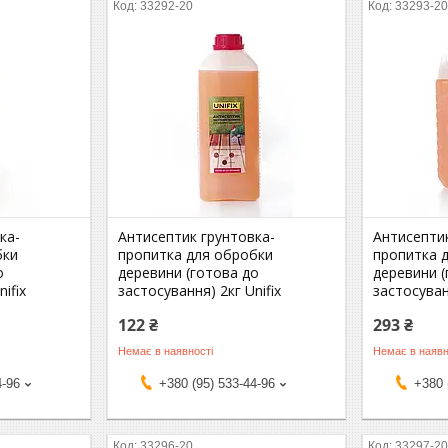
33292-20
33293-2
ка-
Антисептик грунтовка-
Антисепти
бки
пропитка для обробки
пропитка 
о
деревини (готова до
деревини (
ifix
застосування) 2кг Unifix
застосуван
122 ₴
293 ₴
Немає в наявності
Немає в наявн
4-96
+380 (95) 533-44-96
+380 
33296-20
33297-2