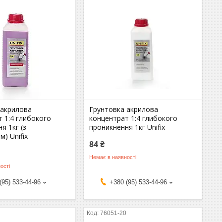
 акрилова
Грунтовка акрилова
 1:4 глибокого
концентрат 1:4 глибокого
я 1кг (з
проникнення 1кг Unifix
м) Unifix
84 ₴
Немає в наявності
ості
(95) 533-44-96
+380 (95) 533-44-96
0
76051-20