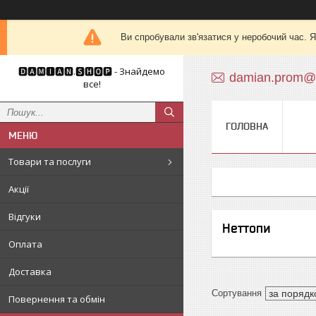
Ви спробували зв'язатися у неробочий час. Я
🅳🅰🅼🅸🅰🅽.🆂🅷🅾🅿 - Знайдемо
damian.prom@
все!
ГОЛОВНА
Товари та послуги
Акції
Відгуки
Неттопи
Оплата
Доставка
Повернення та обмін