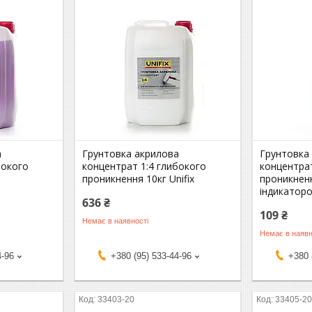
а
Грунтовка акрилова
Грунтовка
бокого
концентрат 1:4 глибокого
концентрат
проникнення 10кг Unifix
проникненн
індикаторо
636 ₴
109 ₴
Немає в наявності
Немає в наявн
4-96
+380 (95) 533-44-96
+380 
33403-20
33405-2