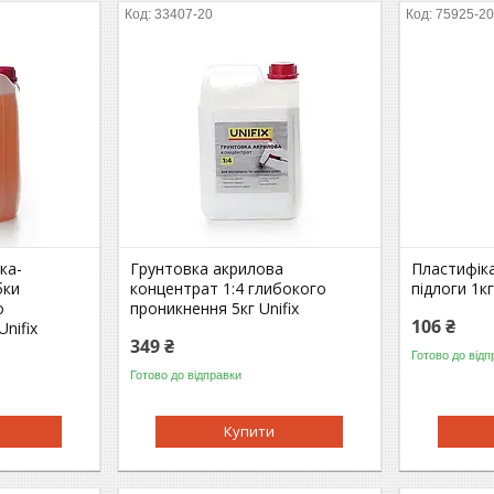
33407-20
75925-2
ка-
Грунтовка акрилова
Пластифік
бки
концентрат 1:4 глибокого
підлоги 1к
о
проникнення 5кг Unifix
106 ₴
nifix
349 ₴
Готово до відп
Готово до відправки
Купити