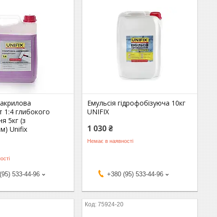
 акрилова
Емульсія гідрофобізуюча 10кг
 1:4 глибокого
UNIFIX
я 5кг (з
1 030 ₴
м) Unifix
Немає в наявності
ості
(95) 533-44-96
+380 (95) 533-44-96
0
75924-20