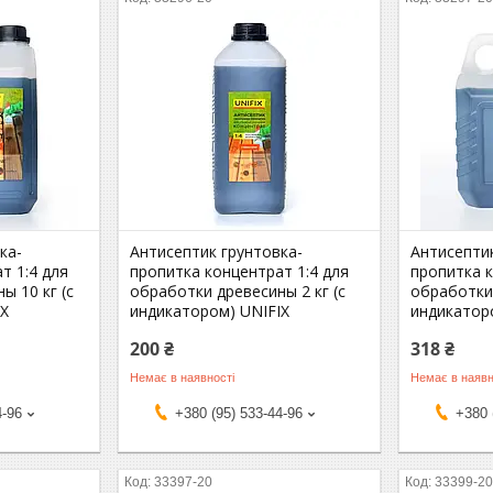
ка-
Антисептик грунтовка-
Антисепти
т 1:4 для
пропитка концентрат 1:4 для
пропитка к
ы 10 кг (с
обработки древесины 2 кг (с
обработки 
IX
индикатором) UNIFIX
индикатор
200 ₴
318 ₴
Немає в наявності
Немає в наявн
4-96
+380 (95) 533-44-96
+380 
33397-20
33399-2