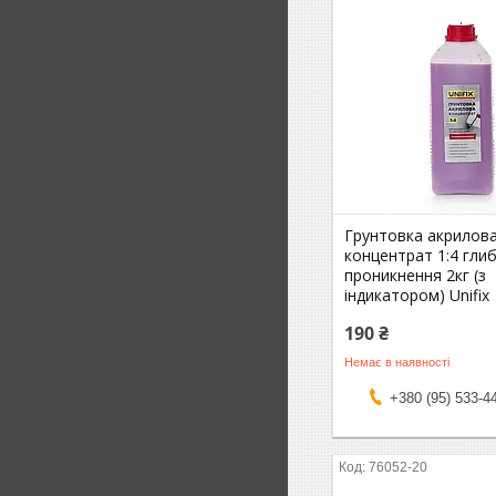
Грунтовка акрилов
концентрат 1:4 гли
проникнення 2кг (з
індикатором) Unifix
190 ₴
Немає в наявності
+380 (95) 533-4
76052-20