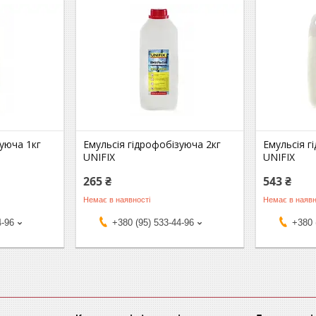
зуюча 1кг
Емульсія гідрофобізуюча 2кг
Емульсія г
UNIFIX
UNIFIX
265 ₴
543 ₴
Немає в наявності
Немає в наявн
4-96
+380 (95) 533-44-96
+380 