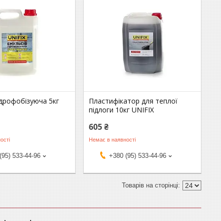
ідрофобізуюча 5кг
Пластифікатор для теплої
підлоги 10кг UNIFIX
605 ₴
ості
Немає в наявності
(95) 533-44-96
+380 (95) 533-44-96