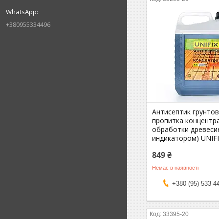
+380955334496
Антисептик грунтов
пропитка концентра
обработки древесин
индикатором) UNIF
849 ₴
Немає в наявності
+380 (95) 533-4
33395-20